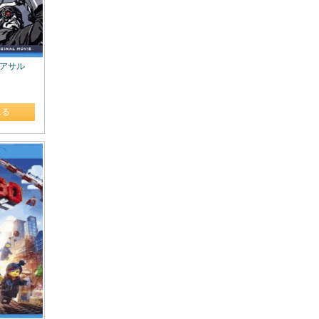
ン:アサル
れる