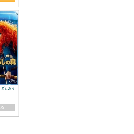
 メリダとおそ
れる