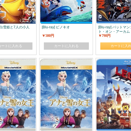
ay] 白雪姫と7人の小人
[Blu-ray] ピノキオ
[Blu-ray] バットマ
ト・オン・アーカム
￥580円
￥798円
カートに入れる
カートに入れる
カートに入