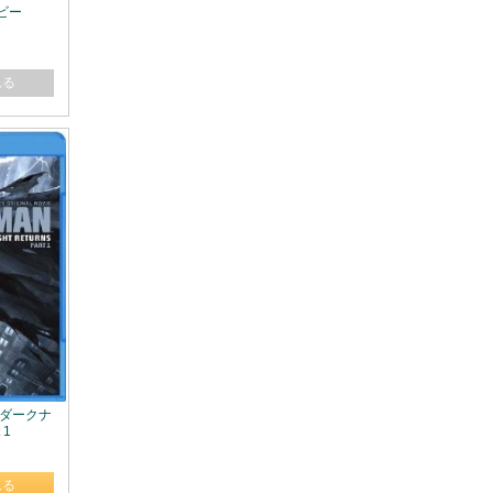
ービー
れる
ン:ダークナ
 1
れる