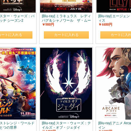
ay] スター・ウォーズ：バ
[Blu-ray] ミラキュラス レディ
[Blu-ray] エージ
ッチ シーズン2
バグ＆シャノワール ザ・ムー
ィス
￥980円
￥4480円
ビー
カートに入れる
カートに入れる
カートに入
ay] ストレンジ・ワールド
[Blu-ray] スター・ウォーズ：テ
[Blu-ray] アニメ Ar
とつの世界
イルズ・オブ・ジェダイ
イン