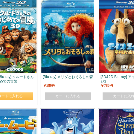
 Blu-ray] クルードさん
[Blu-ray] メリダとおそろしの森
[3D&2D Blu-ray]
めての冒険
ジ3
￥580円
￥780円
カートに入れる
カートに入れる
カートに入