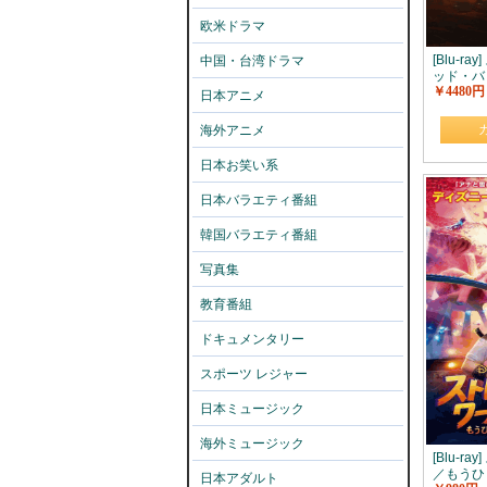
欧米ドラマ
[Blu-r
中国・台湾ドラマ
ッド・バ
￥4480円
日本アニメ
海外アニメ
日本お笑い系
日本バラエティ番組
韓国バラエティ番組
写真集
教育番組
ドキュメンタリー
スポーツ レジャー
日本ミュージック
海外ミュージック
[Blu-r
／もうひ
日本アダルト