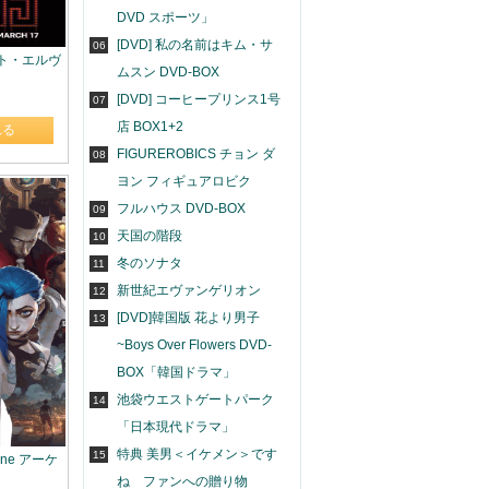
DVD スポーツ」
[DVD] 私の名前はキム・サ
06
ェント・エルヴ
ムスン DVD-BOX
[DVD] コーヒープリンス1号
07
店 BOX1+2
れる
FIGUREROBICS チョン ダ
08
ヨン フィギュアロビク
フルハウス DVD-BOX
09
天国の階段
10
冬のソナタ
11
新世紀エヴァンゲリオン
12
[DVD]韓国版 花より男子
13
~Boys Over Flowers DVD-
BOX「韓国ドラマ」
池袋ウエストゲートパーク
14
「日本現代ドラマ」
特典 美男＜イケメン＞です
15
cane アーケ
ね ファンへの贈り物