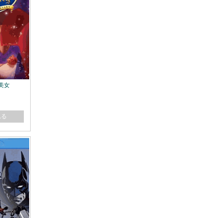
の美女
れる