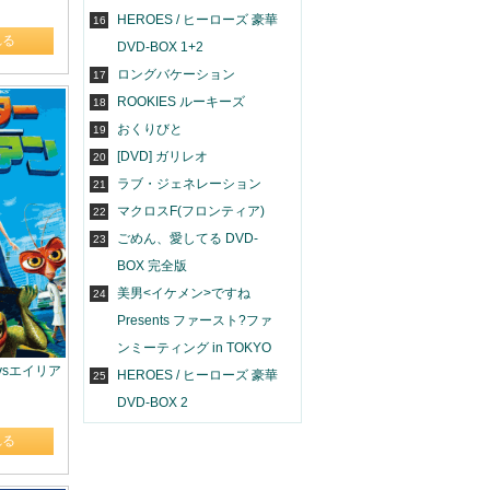
HEROES / ヒーローズ 豪華
16
れる
DVD-BOX 1+2
ロングバケーション
17
ROOKIES ルーキーズ
18
おくりびと
19
[DVD] ガリレオ
20
ラブ・ジェネレーション
21
マクロスF(フロンティア)
22
ごめん、愛してる DVD-
23
BOX 完全版
美男<イケメン>ですね
24
Presents ファースト?ファ
ンミーティング in TOKYO
ーvsエイリア
HEROES / ヒーローズ 豪華
25
DVD-BOX 2
れる