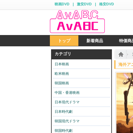
映画DVD
|
激安DVD
|
格安DVD
トップ
新着商品
特価商
カテゴリ
日本映画
海外アニ
欧米映画
韓国映画
中国・香港映画
日本現代ドラマ
日本時代劇
韓国現代ドラマ
韓国時代劇