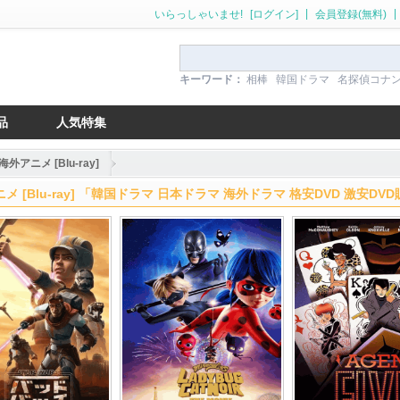
|
|
いらっしゃいませ!
[ログイン]
会員登録(無料)
キーワード：
相棒
韓国ドラマ
名探偵コナ
品
人気特集
海外アニメ [Blu-ray]
メ [Blu-ray] 「韓国ドラマ 日本ドラマ 海外ドラマ 格安DVD 激安DV