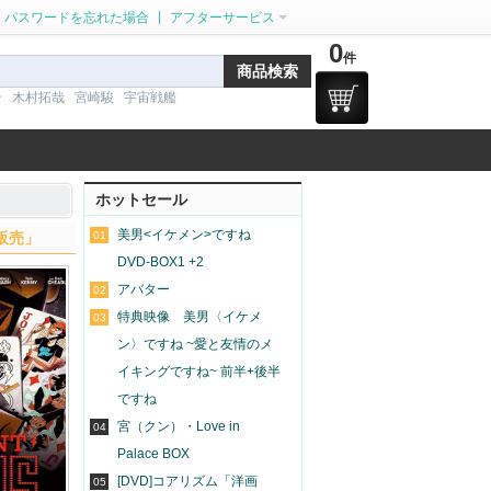
|
パスワードを忘れた場合
アフターサービス
0
件
ン
木村拓哉
宮崎駿
宇宙戦艦
ホットセール
美男<イケメン>ですね
D販売」
01
DVD-BOX1 +2
アバター
02
特典映像 美男〈イケメ
03
ン〉ですね ~愛と友情のメ
イキングですね~ 前半+後半
ですね
宮（クン）・Love in
04
Palace BOX
[DVD]コアリズム「洋画
05