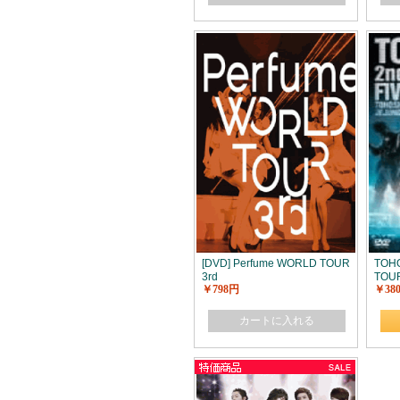
[DVD] Perfume WORLD TOUR
TOHO
3rd
TOUR
￥798円
￥38
カートに入れる