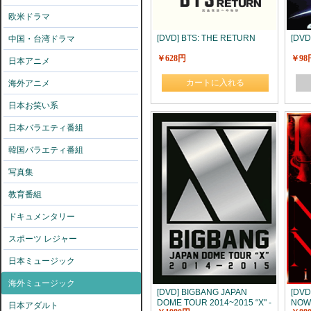
欧米ドラマ
[DVD] BTS: THE RETURN
[DV
中国・台湾ドラマ
￥628円
￥98
日本アニメ
カートに入れる
海外アニメ
日本お笑い系
日本バラエティ番組
韓国バラエティ番組
写真集
教育番組
ドキュメンタリー
スポーツ レジャー
日本ミュージック
海外ミュージック
[DVD] BIGBANG JAPAN
[DVD]
DOME TOUR 2014~2015 “X" -
NOWN
日本アダルト