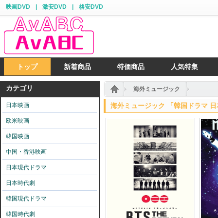
映画DVD
|
激安DVD
|
格安DVD
トップ
新着商品
特価商品
人気特集
カテゴリ
海外ミュージック
日本映画
海外ミュージック 「韓国ドラマ 日本
欧米映画
韓国映画
中国・香港映画
日本現代ドラマ
日本時代劇
韓国現代ドラマ
韓国時代劇