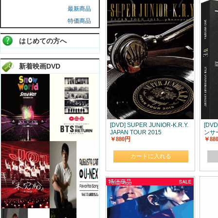
最新商品
特価商品
はじめての方へ
新着映画DVD
[DVD] SUPER JUNIOR-K.R.Y.
[DV
JAPAN TOUR 2015
ンサ
￥880円
￥88
~phonograph~
カートに入れる