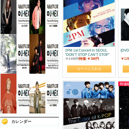
2PM 1st Concert in SEOUL
[DVD
“DON’T STOP CAN’T STOP”
￥1398円
特価:￥380円
￥12
カートに入れる
カレンダー