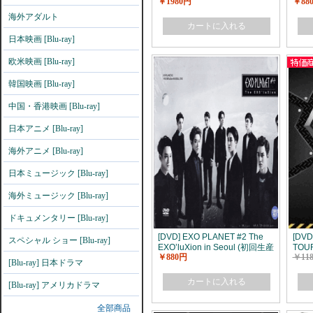
￥1980円
￥88
DELUXE EDITION-【完全版】
(初回生産限定版)
海外アダルト
カートに入れる
日本映画 [Blu-ray]
欧米映画 [Blu-ray]
韓国映画 [Blu-ray]
中国・香港映画 [Blu-ray]
日本アニメ [Blu-ray]
海外アニメ [Blu-ray]
日本ミュージック [Blu-ray]
海外ミュージック [Blu-ray]
ドキュメンタリー [Blu-ray]
[DVD] EXO PLANET #2 The
[DVD
スペシャル ショー [Blu-ray]
EXO’luXion in Seoul (初回生産
TOUR
￥880円
￥11
限定版)
[Blu-ray] 日本ドラマ
カートに入れる
[Blu-ray] アメリカドラマ
全部商品