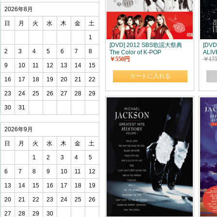
2026年8月
日
月
火
水
木
金
土
1
[DVD] 2012 SBS歌謡大祭典
[DVD
2
3
4
5
6
7
8
The Color of K-POP
ALIV
￥550円
￥17
[THE
9
10
11
12
13
14
15
WOR
カートに入れる
16
17
18
19
20
21
22
23
24
25
26
27
28
29
30
31
2026年9月
日
月
火
水
木
金
土
1
2
3
4
5
6
7
8
9
10
11
12
13
14
15
16
17
18
19
20
21
22
23
24
25
26
27
28
29
30