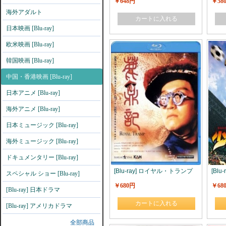
￥648円
￥58
海外アダルト
カートに入れる
日本映画 [Blu-ray]
欧米映画 [Blu-ray]
韓国映画 [Blu-ray]
中国・香港映画 [Blu-ray]
日本アニメ [Blu-ray]
海外アニメ [Blu-ray]
日本ミュージック [Blu-ray]
海外ミュージック [Blu-ray]
ドキュメンタリー [Blu-ray]
[Blu-ray] ロイヤル・トランプ
[Bl
スペシャル ショー [Blu-ray]
￥680円
￥68
[Blu-ray] 日本ドラマ
カートに入れる
[Blu-ray] アメリカドラマ
全部商品