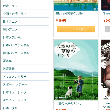
欧米ドラマ
[Blu-ray] 芳華-Youth-
[Blu
中国・台湾ドラマ
￥880円
￥20
日本アニメ
カートに入れる
海外アニメ
日本お笑い系
日本バラエティ番組
韓国バラエティ番組
写真集
教育番組
ドキュメンタリー
スポーツ レジャー
日本ミュージック
海外ミュージック
天空の草原のナンサ
[Bl
Anim
日本アダルト