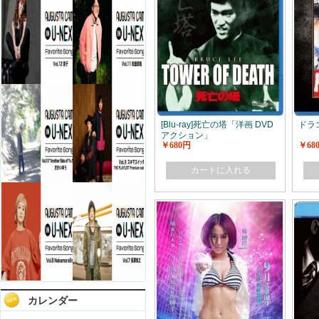
[Blu-ray]死亡の塔「洋画 DVD
ドラゴ
アクション」
￥680円
￥68
カートに入れる
カレンダー