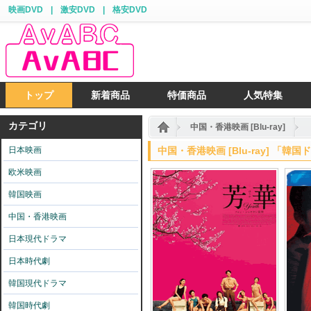
映画DVD
|
激安DVD
|
格安DVD
トップ
新着商品
特価商品
人気特集
カテゴリ
中国・香港映画 [Blu-ray]
日本映画
中国・香港映画 [Blu-ray] 「韓
欧米映画
韓国映画
中国・香港映画
日本現代ドラマ
日本時代劇
韓国現代ドラマ
韓国時代劇