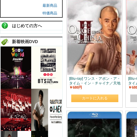
最新商品
特価商品
はじめての方へ
新着映画DVD
[Blu-ray] ワンス・アポン・ア・
[Bl
タイム・イン・チャイナ／天地
タイ
￥680円
￥68
大乱
黎明
カートに入れる