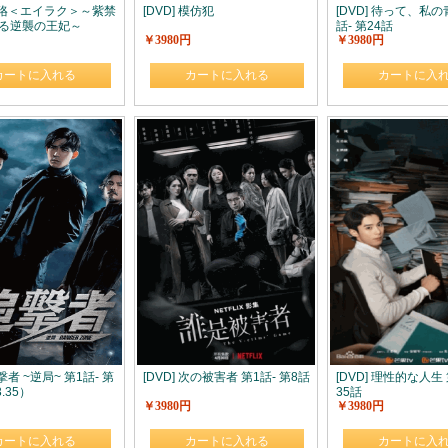
 瓔珞＜エイラク＞～紫禁
[DVD] 模仿犯
[DVD] 待って、私の
る逆襲の王妃～
話- 第24話
￥3980円
￥3980円
）
カートに入れる
カートに入れる
カートに入
追撃者 ~逆局~ 第1話- 第
[DVD] 次の被害者 第1話- 第8話
[DVD] 理性的な人生 
.35）
35話
￥3980円
￥3980円
カートに入れる
カートに入れる
カートに入