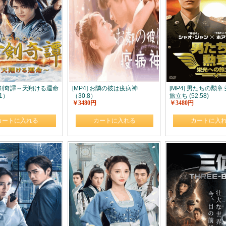
 古剣奇譚～天翔ける運命
[MP4] お隣の彼は疫病神
[MP4] 男たちの勲章
1）
（30.8）
旅立ち (52.58)
￥3480円
￥3480円
カートに入れる
カートに入れる
カートに入