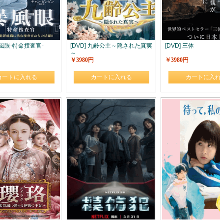
 暴風眼-特命捜査官-
[DVD] 九齢公主～隠された真実
[DVD] 三体
～
￥3980円
￥3980円
カートに入れる
カートに入れる
カートに入