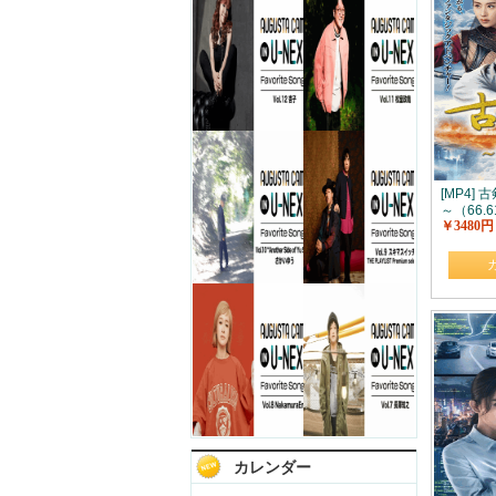
[MP4]
～（66.6
￥3480円
カレンダー