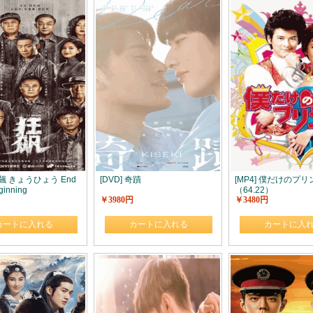
狂飆 きょうひょう End
[DVD] 奇蹟
[MP4] 僕だけのプ
ginning
（64.22）
￥3980円
￥3480円
カートに入れる
カートに入れる
カートに入