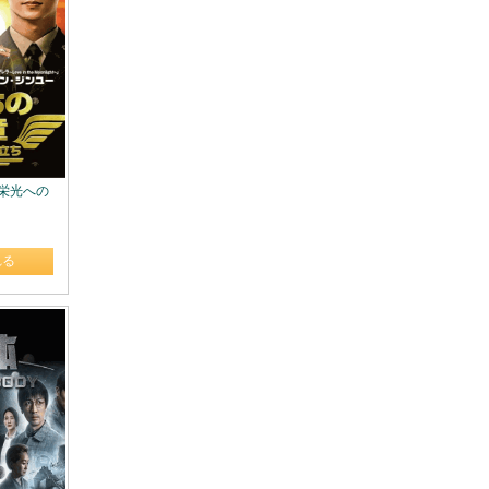
 栄光への
れる