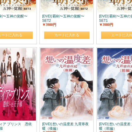
 覇剣〜五神の覚醒〜
[DVD] 覇剣〜五神の覚醒〜
[DVD] 覇剣〜五神
SET2
SET1
￥3980円
￥3980円
カートに入れる
カートに入れる
カートに入
 ディア プリンス 憑依
[DVD] 想いの温度差 九霄寒夜
[DVD] 想いの温度差
様
暖（後編）
暖（前編）