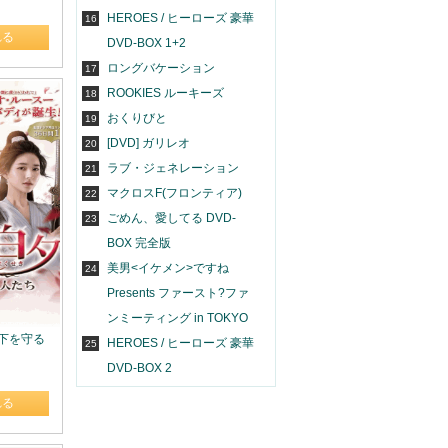
HEROES / ヒーローズ 豪華
16
れる
DVD-BOX 1+2
ロングバケーション
17
ROOKIES ルーキーズ
18
おくりびと
19
[DVD] ガリレオ
20
ラブ・ジェネレーション
21
マクロスF(フロンティア)
22
ごめん、愛してる DVD-
23
BOX 完全版
美男<イケメン>ですね
24
Presents ファースト?ファ
ンミーティング in TOKYO
天下を守る
HEROES / ヒーローズ 豪華
25
DVD-BOX 2
れる