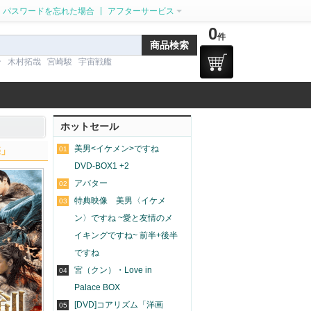
|
パスワードを忘れた場合
アフターサービス
0
件
ン
木村拓哉
宮崎駿
宇宙戦艦
ホットセール
美男<イケメン>ですね
売」
01
DVD-BOX1 +2
アバター
02
特典映像 美男〈イケメ
03
ン〉ですね ~愛と友情のメ
イキングですね~ 前半+後半
ですね
宮（クン）・Love in
04
Palace BOX
[DVD]コアリズム「洋画
05