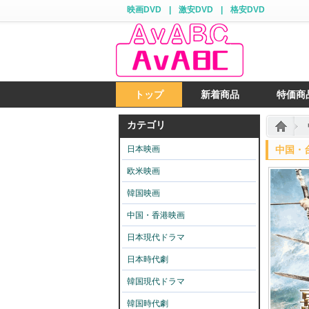
映画DVD
|
激安DVD
|
格安DVD
トップ
新着商品
特価商
カテゴリ
日本映画
中国・台
欧米映画
韓国映画
中国・香港映画
日本現代ドラマ
日本時代劇
韓国現代ドラマ
韓国時代劇