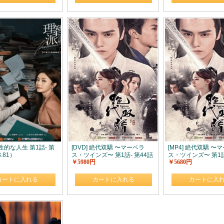
理性的な人生 第1話- 第
[DVD] 絶代双驕 〜マーベラ
[MP4] 絶代双驕 〜
.81）
ス・ツインズ〜 第1話- 第44話
ス・ツインズ〜 第1話
￥5980円
￥5680円
（76.83）
カートに入れる
カートに入れる
カートに入