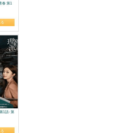
青春 第1
れる
第1話- 第
れる