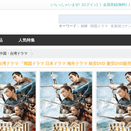
|
|
いらっしゃいませ!
[ログイン]
会員登録(無料)
キーワード：
相棒
韓国ドラマ
名探偵コナ
品
人気特集
中国・台湾ドラマ
湾ドラマ 「韓国ドラマ 日本ドラマ 海外ドラマ 格安DVD 激安DVD販