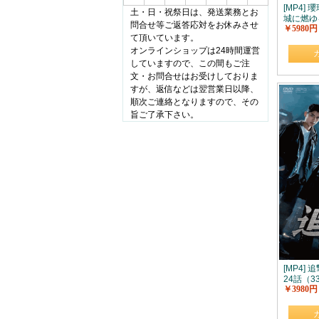
[MP4]
土・日・祝祭日は、発送業務とお
城に燃ゆ
問合せ等ご返答応対をお休みさせ
￥5980円
（60.69
て頂いています。
オンラインショップは24時間運営
していますので、この間もご注
文・お問合せはお受けしておりま
すが、返信などは翌営業日以降、
順次ご連絡となりますので、その
旨ご了承下さい。
[MP4] 
24話（33
￥3980円