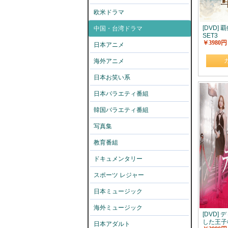
欧米ドラマ
[DVD]
中国・台湾ドラマ
SET3
￥3980円
日本アニメ
海外アニメ
日本お笑い系
日本バラエティ番組
韓国バラエティ番組
写真集
教育番組
ドキュメンタリー
スポーツ レジャー
日本ミュージック
海外ミュージック
[DVD]
した王子
日本アダルト