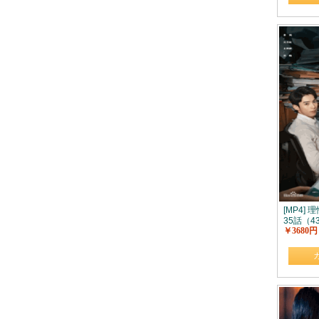
[MP4] 
35話（43
￥3680円