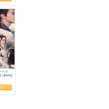
マーベラ
- 第44話
れる