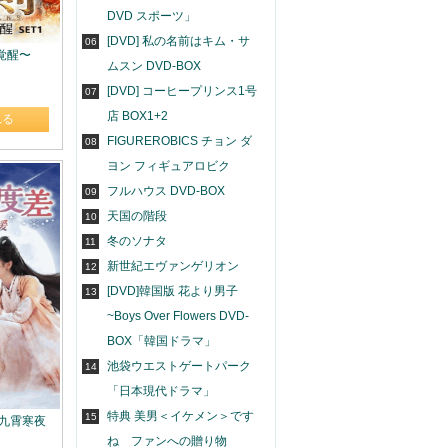
DVD スポーツ」
[DVD] 私の名前はキム・サ
06
の覚醒〜
ムスン DVD-BOX
[DVD] コーヒープリンス1号
07
店 BOX1+2
れる
FIGUREROBICS チョン ダ
08
ヨン フィギュアロビク
フルハウス DVD-BOX
09
天国の階段
10
冬のソナタ
11
新世紀エヴァンゲリオン
12
[DVD]韓国版 花より男子
13
~Boys Over Flowers DVD-
BOX「韓国ドラマ」
池袋ウエストゲートパーク
14
「日本現代ドラマ」
特典 美男＜イケメン＞です
15
 九霄寒夜
ね ファンへの贈り物