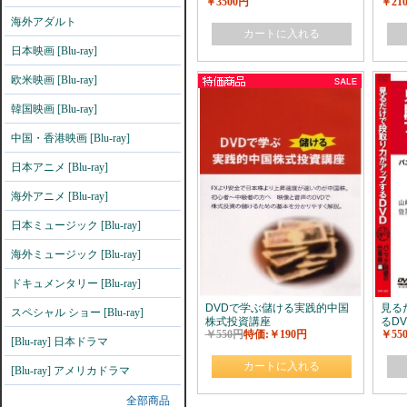
￥3500円
￥21
海外アダルト
カートに入れる
日本映画 [Blu-ray]
欧米映画 [Blu-ray]
韓国映画 [Blu-ray]
中国・香港映画 [Blu-ray]
日本アニメ [Blu-ray]
海外アニメ [Blu-ray]
日本ミュージック [Blu-ray]
海外ミュージック [Blu-ray]
ドキュメンタリー [Blu-ray]
DVDで学ぶ儲ける実践的中国
見る
スペシャル ショー [Blu-ray]
株式投資講座
るD
￥550円
特価:￥190円
￥55
編
[Blu-ray] 日本ドラマ
カートに入れる
[Blu-ray] アメリカドラマ
全部商品