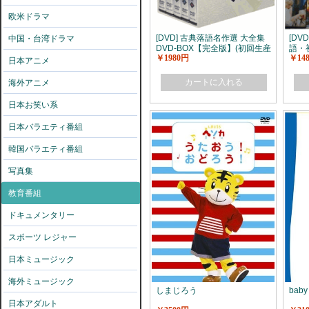
欧米ドラマ
[DVD] 古典落語名作選 大全集
[DV
中国・台湾ドラマ
DVD-BOX【完全版】(初回生産
語・
￥1980円
￥14
限定版)
日本アニメ
カートに入れる
海外アニメ
日本お笑い系
日本バラエティ番組
韓国バラエティ番組
写真集
教育番組
ドキュメンタリー
スポーツ レジャー
日本ミュージック
海外ミュージック
しまじろう
baby 
日本アダルト