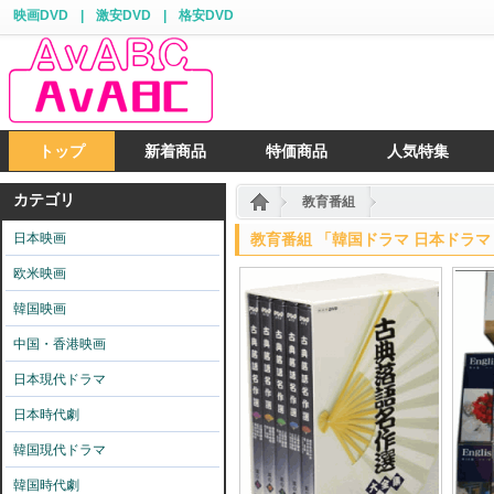
映画DVD
|
激安DVD
|
格安DVD
トップ
新着商品
特価商品
人気特集
カテゴリ
教育番組
日本映画
教育番組 「韓国ドラマ 日本ドラマ 
欧米映画
韓国映画
中国・香港映画
日本現代ドラマ
日本時代劇
韓国現代ドラマ
韓国時代劇