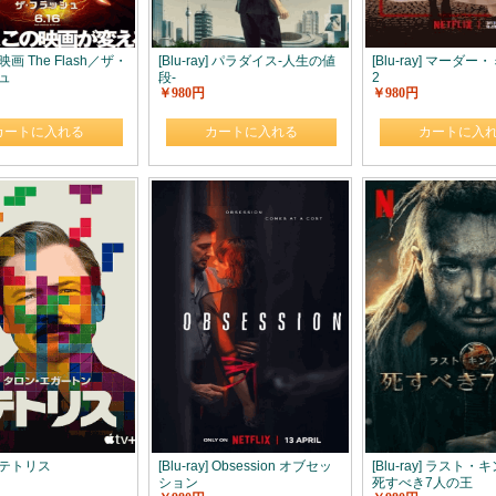
y] 映画 The Flash／ザ・
[Blu-ray] パラダイス‐人生の値
[Blu-ray] マーダ
ュ
段‐
2
￥980円
￥980円
カートに入れる
カートに入れる
カートに入
y] テトリス
[Blu-ray] Obsession オブセッ
[Blu-ray] ラス
ション
死すべき7人の王