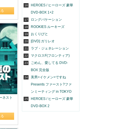
HEROES / ヒーローズ 豪華
16
れる
DVD-BOX 1+2
ロングバケーション
17
ROOKIES ルーキーズ
18
おくりびと
19
[DVD] ガリレオ
20
ラブ・ジェネレーション
21
マクロスF(フロンティア)
22
ごめん、愛してる DVD-
23
BOX 完全版
美男<イケメン>ですね
24
Presents ファースト?ファ
ンミーティング in TOKYO
のアーネスト
HEROES / ヒーローズ 豪華
25
DVD-BOX 2
れる