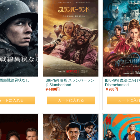
ay] 西部戦線異状なし
[Blu-ray] 映画 スランバーラン
[Blu-ray] 魔法にか
ド Slumberland
Disenchanted
￥4480円
￥980円
カートに入れる
カートに入れる
カートに入