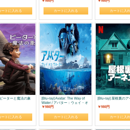
￥980円
￥980円
カートに入れる
カートに入れる
カートに入
ay] ピーターと魔法の象
[Blu-ray] Avatar: The Way of
[Blu-ray] 屋根裏
Water / アバター：ウェイ・オ
￥980円
￥980円
ブ・ウォーター
カートに入れる
カートに入れる
カートに入