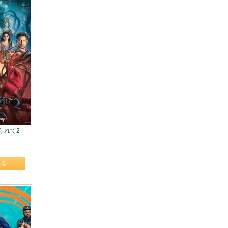
けられて2
れる