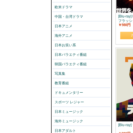
欧米ドラマ
[Blu-ra
中国・台湾ドラマ
フラッシ
￥980円
日本アニメ
海外アニメ
日本お笑い系
日本バラエティ番組
韓国バラエティ番組
写真集
教育番組
ドキュメンタリー
スポーツ レジャー
日本ミュージック
海外ミュージック
[Blu-ra
日本アダルト