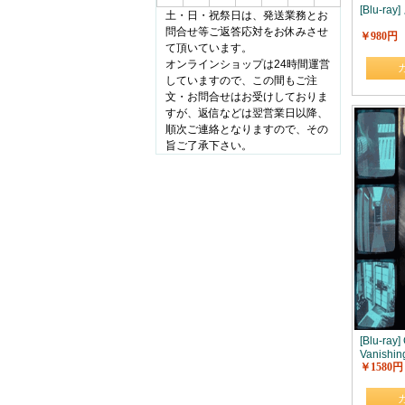
[Blu-r
土・日・祝祭日は、発送業務とお
問合せ等ご返答応対をお休みさせ
￥980円
て頂いています。
オンラインショップは24時間運営
していますので、この間もご注
文・お問合せはお受けしておりま
すが、返信などは翌営業日以降、
順次ご連絡となりますので、その
旨ご了承下さい。
[Blu-ray
Vanishing
￥1580円
件現場か
事件