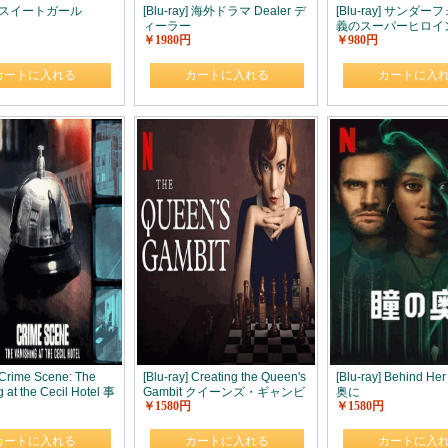
ay] スイートガール
[Blu-ray] 海外ドラマ Dealer デ
[Blu-ray] サンダ
ィーラー
義のスーパーヒロイ
￥1980円
￥980円
カートに入れる
カートに入れる
カートに入
] Crime Scene: The
[Blu-ray] Creating the Queen's
[Blu-ray] Behind H
 at the Cecil Hotel 事
Gambit クイーンズ・ギャンビ
奥に
￥1580円
￥1580円
ら: セシルホテル失踪
ット: 制作の舞台裏
カートに入れる
カートに入れる
カートに入