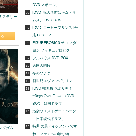
DVD スポーツ」
[DVD] 私の名前はキム・サ
06
ー・ミステリー
ムスン DVD-BOX
[DVD] コーヒープリンス1号
07
店 BOX1+2
れる
FIGUREROBICS チョン ダ
08
ヨン フィギュアロビク
フルハウス DVD-BOX
09
天国の階段
10
冬のソナタ
11
新世紀エヴァンゲリオン
12
[DVD]韓国版 花より男子
13
~Boys Over Flowers DVD-
BOX「韓国ドラマ」
池袋ウエストゲートパーク
14
「日本現代ドラマ」
特典 美男＜イケメン＞です
15
ト・キングダム
ね ファンへの贈り物