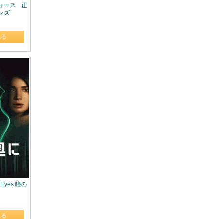
ーフォース 正
ンズ
れる
er Eyes 瞳の
れる