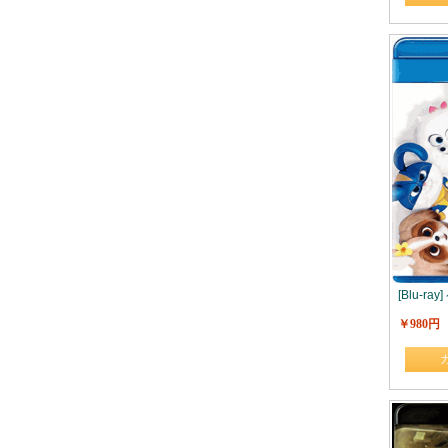
[Blu-ra
￥980円