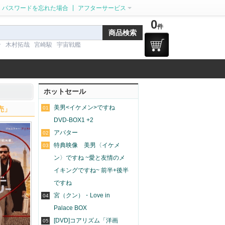
|
パスワードを忘れた場合
アフターサービス
0
件
ン
木村拓哉
宮崎駿
宇宙戦艦
ホットセール
美男<イケメン>ですね
販売」
01
DVD-BOX1 +2
アバター
02
特典映像 美男〈イケメ
03
ン〉ですね ~愛と友情のメ
イキングですね~ 前半+後半
ですね
宮（クン）・Love in
04
Palace BOX
[DVD]コアリズム「洋画
05