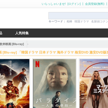
|
|
いらっしゃいませ!
[ログイン]
会員登録(無料)
キーワード：
相棒
韓国ドラマ
名探偵コナ
品
人気特集
欧米映画 [Blu-ray]
 [Blu-ray] 「韓国ドラマ 日本ドラマ 海外ドラマ 格安DVD 激安DVD