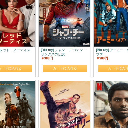
ay] レッド・ノーティス
[Blu-ray] シャン・チー/テン・
[Blu-ray] アーミ
リングスの伝説
ブズ
￥980円
￥980円
カートに入れる
カートに入れる
カートに入