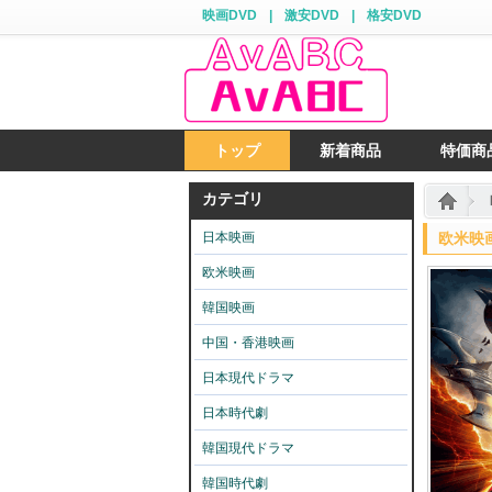
映画DVD
|
激安DVD
|
格安DVD
トップ
新着商品
特価商
カテゴリ
日本映画
欧米映画
欧米映画
韓国映画
中国・香港映画
日本現代ドラマ
日本時代劇
韓国現代ドラマ
韓国時代劇