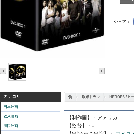
シェア：
カテゴリ
欧米ドラマ
HEROES / ヒ
日本映画
欧米映画
【制作国】：アメリカ
【監督】：-
韓国映画
【出演/声の出演】：
マイロ