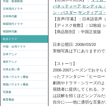
中国・香港映画
パネッティーア
.
センディル
日本現代ドラマ
ン・パスダー
.
サンティアゴ
日本時代劇
【音声/字幕】：日本語音声
韓国現代ドラマ
【ディスク枚数】：12枚組 シ
【商品類別】：中国正規版
韓国時代劇
欧米ドラマ
日本公開日: 2008//03/20
中国・台湾ドラマ
実物写真は下にありますので
日本アニメ
海外アニメ
【ストーリ】
日本お笑い系
2006-2007シーズンでお
ったファンタジー「ヒーロー
日本バラエティ番組
劇画やドラマ・シリーズのよ
韓国バラエティ番組
視聴者に提供してくれる。ク
写真集
は誤解を招くほどシンプルだ
教育番組
自分に――他に適切な言葉が