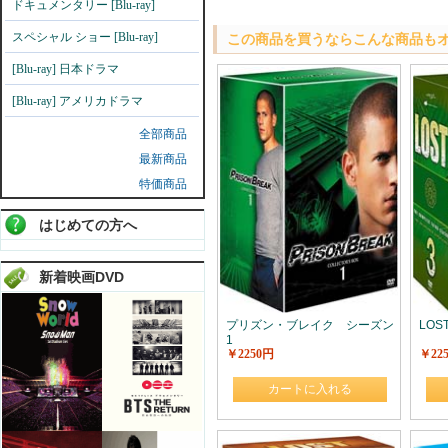
ドキュメンタリー [Blu-ray]
スペシャル ショー [Blu-ray]
この商品を買うならこんな商品も
[Blu-ray] 日本ドラマ
[Blu-ray] アメリカドラマ
全部商品
最新商品
特価商品
はじめての方へ
新着映画DVD
プリズン・ブレイク シーズン
LOS
1
￥2250円
￥22
カートに入れる