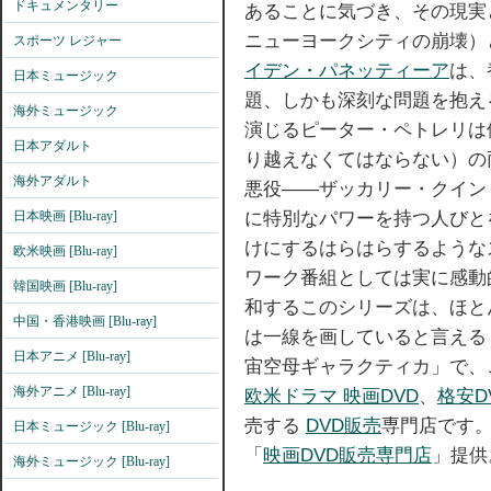
ドキュメンタリー
あることに気づき、その現実
ニューヨークシティの崩壊）
スポーツ レジャー
イデン・パネッティーア
は、
日本ミュージック
題、しかも深刻な問題を抱え
海外ミュージック
演じるピーター・ペトレリは
日本アダルト
り越えなくてはならない）の
海外アダルト
悪役――ザッカリー・クイン
に特別なパワーを持つ人びと
日本映画 [Blu-ray]
けにするはらはらするような
欧米映画 [Blu-ray]
ワーク番組としては実に感動
韓国映画 [Blu-ray]
和するこのシリーズは、ほと
中国・香港映画 [Blu-ray]
は一線を画していると言える
日本アニメ [Blu-ray]
宙空母ギャラクティカ」で、
海外アニメ [Blu-ray]
欧米ドラマ
映画DVD
、
格安D
売する
DVD販売
専門店です
日本ミュージック [Blu-ray]
「
映画DVD販売専門店
」提供
海外ミュージック [Blu-ray]