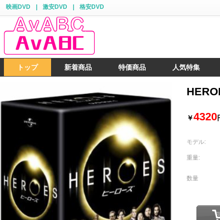
映画DVD
|
激安DVD
|
格安DVD
トップ
新着商品
特価商品
人気特集
HERO
4320
￥
モデル:
重量:
数量