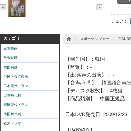
シェア：
カテゴリ
スポーツ レジャー
FIGU
日本映画
欧米映画
【制作国】：韓国
【監督】：-
韓国映画
【出演/声の出演】： -
中国・香港映画
【音声/字幕】：韓国語音声/
日本現代ドラマ
【ディスク枚数】：4枚組
日本時代劇
【商品類別】：中国正規品
韓国現代ドラマ
日本DVD発売日: 2009/12/23
韓国時代劇
欧米ドラマ
【内容紹介】