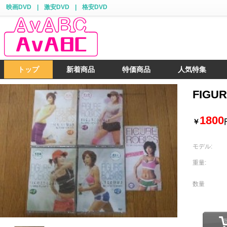
映画DVD
|
激安DVD
|
格安DVD
トップ
新着商品
特価商品
人気特集
FIG
1800
￥
モデル:
重量:
数量