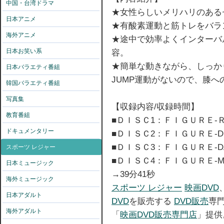
中国・台湾ドラマ
★女性らしいメリハリのある
日本アニメ
★有酸素運動と筋トレをバラ
海外アニメ
★途中で効率よくインターバ
日本お笑い系
容。
★簡単な動きながら、しっかり負
日本バラエティ番組
JUMP運動がないので、膝へ
韓国バラエティ番組
写真集
【収録内容/収録時間】
教育番組
■ＤＩＳＣ1：ＦＩＧＵＲＥ-Ｒ
ドキュメンタリー
■ＤＩＳＣ2：ＦＩＧＵＲＥ-D
■ＤＩＳＣ3：ＦＩＧＵＲＥ-D
スポーツ レジャー
■ＤＩＳＣ4：ＦＩＧＵＲＥ-
日本ミュージック
→39分41秒
海外ミュージック
スポーツ レジャー
映画DVD
日本アダルト
DVD
を販売する
DVD販売
専
海外アダルト
「
映画DVD販売専門店
」提供