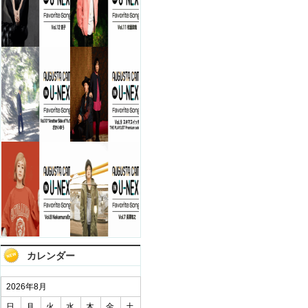
カレンダー
2026年8月
日
月
火
水
木
金
土