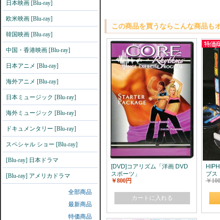
日本映画 [Blu-ray]
欧米映画 [Blu-ray]
この商品を買うならこんな商品も
韓国映画 [Blu-ray]
中国・香港映画 [Blu-ray]
日本アニメ [Blu-ray]
海外アニメ [Blu-ray]
日本ミュージック [Blu-ray]
海外ミュージック [Blu-ray]
ドキュメンタリー [Blu-ray]
スペシャル ショー [Blu-ray]
[Blu-ray] 日本ドラマ
[DVD]コアリズム「洋画 DVD
HIP
スポーツ」
ブス
[Blu-ray] アメリカドラマ
￥800円
￥10
全部商品
カートに入れる
最新商品
特価商品