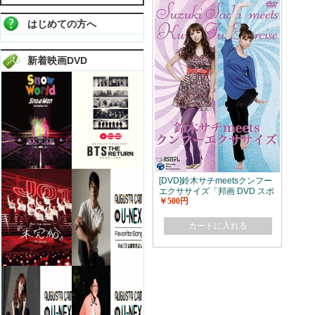
はじめての方へ
新着映画DVD
[DVD]鈴木サチmeetsクンフー
エクササイズ「邦画 DVD スポ
￥500円
ーツ・フィットネス」
カートに入れる