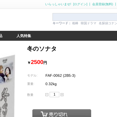
|
|
いらっしゃいませ!
[ログイン]
会員登録(無料)
キーワード：
相棒
韓国ドラマ
名探偵コナ
品
人気特集
冬のソナタ
2500
￥
円
FAF-0062 (2B5-3)
モデル:
0.32kg
重量:
数量