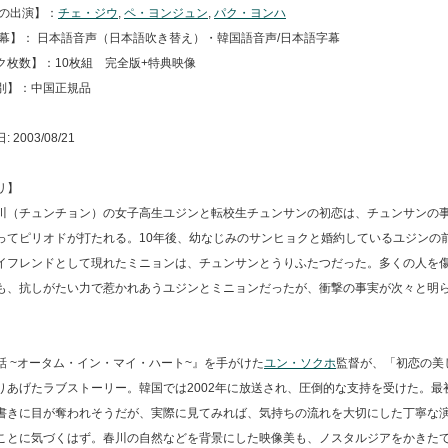
声の出演】：
チェ・ジウ
,
ペ・ヨンジュン
,
パク・ヨンハ
字幕】： 日本語音声（日本語吹き替え）・韓国語音声/日本語字幕
ク枚数】：10枚組 完全版+特典映像
別】：中国正規品
2003/08/21
リ】
川（チュンチョン）の女子高生ユジンと転校生チュンサンの初恋は、チュンサンの
ってピリオドが打たれる。10年後、幼なじみのサンヒョクと婚約しているユジンの
イフレンドとして現れたミニョンは、チュンサンとうりふたつだった。多くの人を
も、抗しがたい力で惹かれあうユジンとミニョンだったが、衝撃の事実が次々と明
。
話 ~オータム・イン・マイ・ハート~』を手がけた
ユン・ソクホ
監督が、「初恋の美
りあげたラブストーリー。韓国では2002年に放送され、圧倒的な支持を受けた。最
書きに目が奪われそうだが、実際に見てみれば、気持ちの流れを大切にした丁寧な
ことに気づくはず。春川の自然などを背景にした映像美も、ノスタルジアをかきた