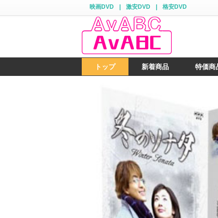
映画DVD
|
激安DVD
|
格安DVD
トップ
新着商品
特価商