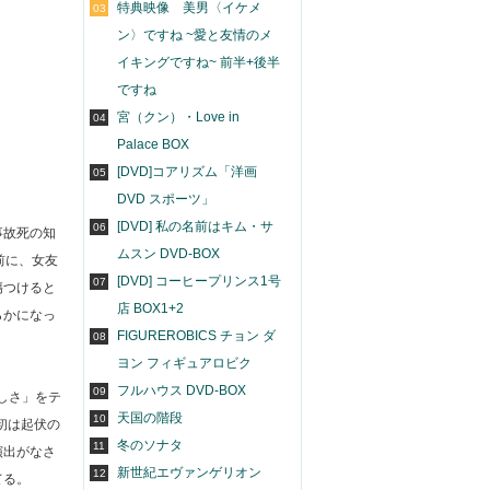
特典映像 美男〈イケメ
03
ン〉ですね ~愛と友情のメ
イキングですね~ 前半+後半
ですね
宮（クン）・Love in
04
Palace BOX
[DVD]コアリズム「洋画
05
DVD スポーツ」
[DVD] 私の名前はキム・サ
06
事故死の知
ムスン DVD-BOX
前に、女友
[DVD] コーヒープリンス1号
07
傷つけると
店 BOX1+2
らかになっ
FIGUREROBICS チョン ダ
08
ヨン フィギュアロビク
フルハウス DVD-BOX
09
しさ」をテ
天国の階段
10
初は起伏の
冬のソナタ
11
演出がなさ
新世紀エヴァンゲリオン
12
てる。