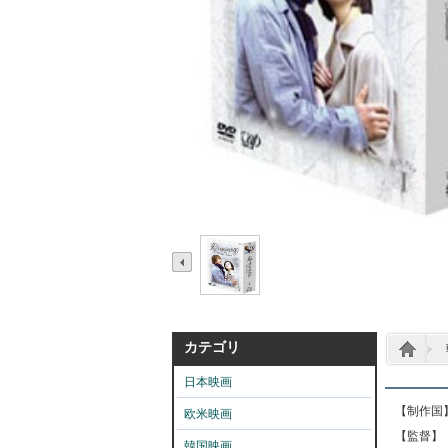
カテゴリ
日本映画
【制作国
欧米映画
【監督】
韓国映画