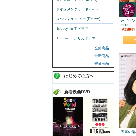
ドキュメンタリー [Blu-ray]
スペシャル ショー [Blu-ray]
宮（クン）・
BOX
[Blu-ray] 日本ドラマ
￥3980円
[Blu-ray] アメリカドラマ
全部商品
最新商品
特価商品
はじめての方へ
新着映画DVD
天国の階