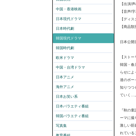
【出演/
中国・香港映画
【音声/
日本現代ドラマ
【ディス
【商品類
日本時代劇
韓国現代ドラマ
日本公開日: 
韓国時代劇
【ストー
欧米ドラマ
韓国・春
中国・台湾ドラマ
らせによ
日本アニメ
達のボー
海外アニメ
知りつつ
ていく…
日本お笑い系
日本バラエティ番組
『秋の童
韓国バラエティ番組
ーマに撮
激しい筋
写真集
れている
教育番組