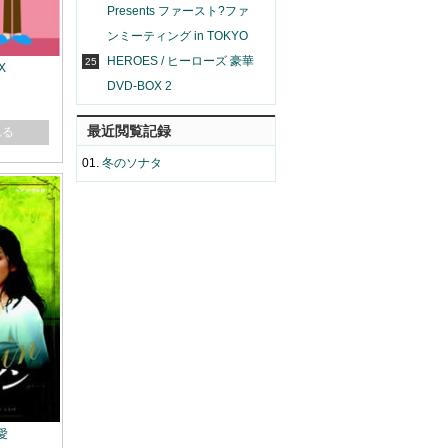
Presents ファースト?ファ
ンミーティング in TOKYO
HEROES / ヒーローズ 豪華
25
X
DVD-BOX 2
最近閲覧記録
れる
01.
冬のソナタ
愛