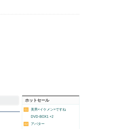
ホットセール
美男<イケメン>ですね
01
DVD-BOX1 +2
アバター
02