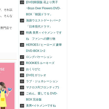
[DVD]韓国版 花より男子
13
~Boys Over Flowers DVD-
が、それ以
BOX「韓国ドラマ」
る。そんな
池袋ウエストゲートパーク
14
「日本現代ドラマ」
売
専門店で
特典 美男＜イケメン＞です
15
ね ファンへの贈り物
HEROES / ヒーローズ 豪華
16
DVD-BOX 1+2
ロングバケーション
17
ROOKIES ルーキーズ
18
おくりびと
19
[DVD] ガリレオ
20
ラブ・ジェネレーション
21
マクロスF(フロンティア)
22
ごめん、愛してる DVD-
23
BOX 完全版
美男<イケメン>ですね
24