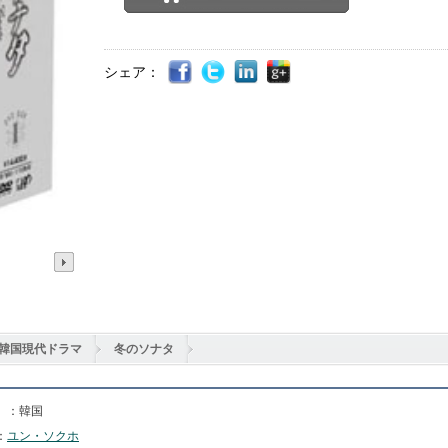
シェア：
韓国現代ドラマ
冬のソナタ
】：韓国
：
ユン・ソクホ