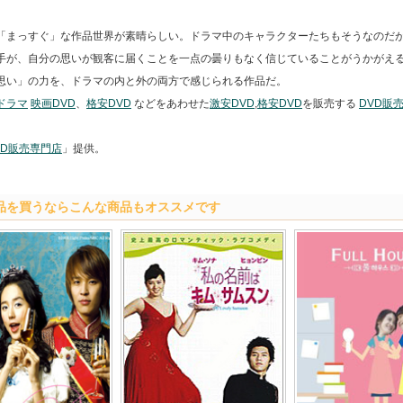
「まっすぐ」な作品世界が素晴らしい。ドラマ中のキャラクターたちもそうなのだ
手が、自分の思いが観客に届くことを一点の曇りもなく信じていることがうかがえ
思い」の力を、ドラマの内と外の両方で感じられる作品だ。
ドラマ
映画DVD
、
格安DVD
などをあわせた
激安DVD
,
格安DVD
を販売する
DVD販
VD販売専門店
」提供。
品を買うならこんな商品もオススメです