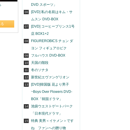
DVD スポーツ」
ト
[DVD] 私の名前はキム・サ
06
ムスン DVD-BOX
れる
[DVD] コーヒープリンス1号
07
店 BOX1+2
FIGUREROBICS チョン ダ
08
ヨン フィギュアロビク
フルハウス DVD-BOX
09
天国の階段
10
冬のソナタ
11
新世紀エヴァンゲリオン
12
[DVD]韓国版 花より男子
13
~Boys Over Flowers DVD-
BOX「韓国ドラマ」
池袋ウエストゲートパーク
14
「日本現代ドラマ」
特典 美男＜イケメン＞です
15
ね ファンへの贈り物