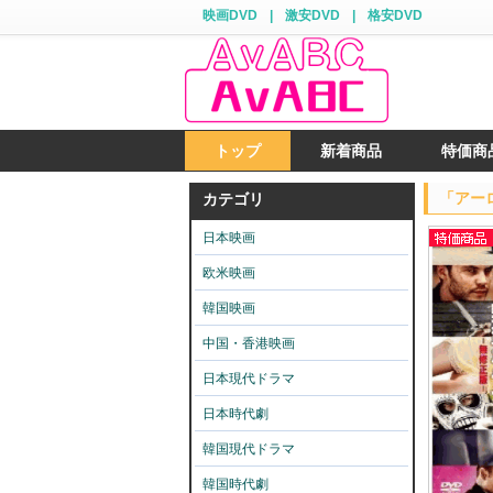
映画DVD
|
激安DVD
|
格安DVD
トップ
新着商品
特価商
「アーロ
カテゴリ
日本映画
欧米映画
韓国映画
中国・香港映画
日本現代ドラマ
日本時代劇
韓国現代ドラマ
韓国時代劇