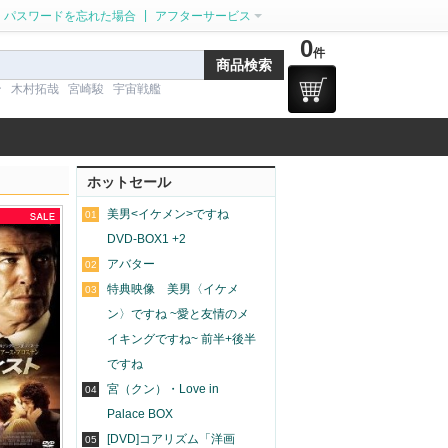
|
パスワードを忘れた場合
アフターサービス
0
件
ン
木村拓哉
宮崎駿
宇宙戦艦
ホットセール
美男<イケメン>ですね
01
DVD-BOX1 +2
アバター
02
特典映像 美男〈イケメ
03
ン〉ですね ~愛と友情のメ
イキングですね~ 前半+後半
ですね
宮（クン）・Love in
04
Palace BOX
[DVD]コアリズム「洋画
05