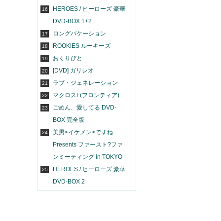
HEROES / ヒーローズ 豪華
16
DVD-BOX 1+2
ロングバケーション
17
ROOKIES ルーキーズ
18
おくりびと
19
[DVD] ガリレオ
20
ラブ・ジェネレーション
21
マクロスF(フロンティア)
22
ごめん、愛してる DVD-
23
BOX 完全版
美男<イケメン>ですね
24
Presents ファースト?ファ
ンミーティング in TOKYO
HEROES / ヒーローズ 豪華
25
DVD-BOX 2