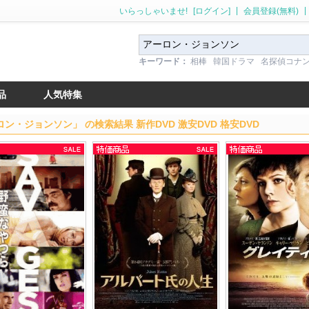
|
|
いらっしゃいませ!
[ログイン]
会員登録(無料)
キーワード：
相棒
韓国ドラマ
名探偵コナ
品
人気特集
ン・ジョンソン」 の検索結果 新作DVD 激安DVD 格安DVD