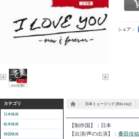
シェア：
カテゴリ
日本ミュージック [Blu-ray]
日本映画
[Blu-ray] 桑田佳祐 LIVE TOUR & DOCUM
欧米映画
【制作国】：日本
【出演/声の出演】：
桑田佳
韓国映画