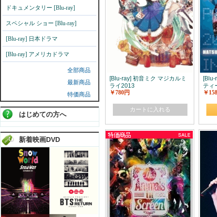
ドキュメンタリー [Blu-ray]
スペシャル ショー [Blu-ray]
[Blu-ray] 日本ドラマ
[Blu-ray] アメリカドラマ
全部商品
[Blu-ray] 初音ミク マジカルミ
[Bl
最新商品
ライ2013
ティー2
￥780円
￥15
♪)
特価商品
カートに入れる
はじめての方へ
新着映画DVD