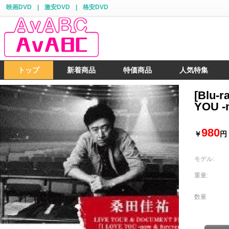
映画DVD
|
激安DVD
|
格安DVD
トップ
新着商品
特価商品
人気特集
[Blu-
YOU -
980
￥
円
モデル:
重量:
数量