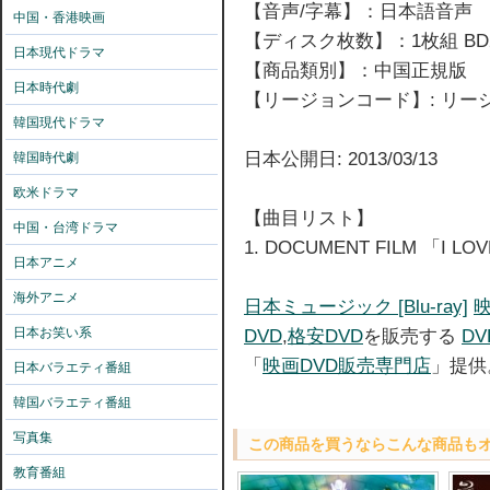
【音声/字幕】：日本語音声
中国・香港映画
【ディスク枚数】：1枚組 BD
日本現代ドラマ
【商品類別】：中国正規版
日本時代劇
【リージョンコード】: リ
韓国現代ドラマ
日本公開日: 2013/03/13
韓国時代劇
欧米ドラマ
【曲目リスト】
中国・台湾ドラマ
1. DOCUMENT FILM 「I LOVE
日本アニメ
海外アニメ
日本ミュージック [Blu-ray]
映
日本お笑い系
DVD
,
格安DVD
を販売する
D
「
映画DVD販売専門店
」提供
日本バラエティ番組
韓国バラエティ番組
写真集
この商品を買うならこんな商品も
教育番組