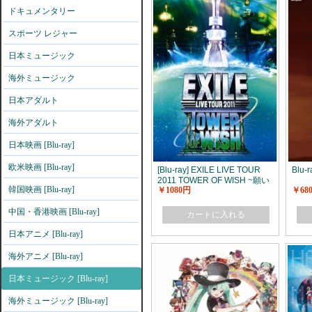
ドキュメンタリー
スポーツ レジャー
日本ミュージック
海外ミュージック
日本アダルト
海外アダルト
日本映画 [Blu-ray]
欧米映画 [Blu-ray]
[Blu-ray] EXILE LIVE TOUR
Blu-r
2011 TOWER OF WISH ~願い
韓国映画 [Blu-ray]
￥1080円
￥68
の塔~
中国・香港映画 [Blu-ray]
カートに入れる
日本アニメ [Blu-ray]
海外アニメ [Blu-ray]
日本ミュージック [Blu-ray]
海外ミュージック [Blu-ray]