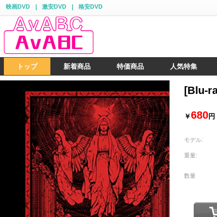
映画DVD
|
激安DVD
|
格安DVD
トップ
新着商品
特価商品
人気特集
[Blu-
680
￥
円
モデル:
重量:
数量