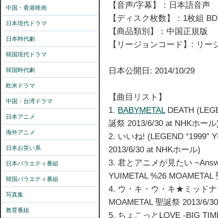
【音声/字幕】：日本語音声
中国・香港映画
【ディスク枚数】：1枚組 BD
日本現代ドラマ
【商品類別】：中国正規版
日本時代劇
【リージョンコード】: リ
韓国現代ドラマ
日本公開日: 2014/10/29
韓国時代劇
欧米ドラマ
【曲目リスト】
中国・台湾ドラマ
1.
BABYMETAL
DEATH (LEGE
日本アニメ
誕祭 2013/6/30 at NHKホール
海外アニメ
2. いいね! (LEGEND “1999”
日本お笑い系
2013/6/30 at NHKホール)
3. 君とアニメが見たい ~Answer fo
日本バラエティ番組
YUIMETAL %26 MOAMETAL 
韓国バラエティ番組
4. ウ・キ・ウ・キ★ミッドナイト (
写真集
MOAMETAL 聖誕祭 2013/6/3
教育番組
5. ちょこっとLOVE -BIG TIME 