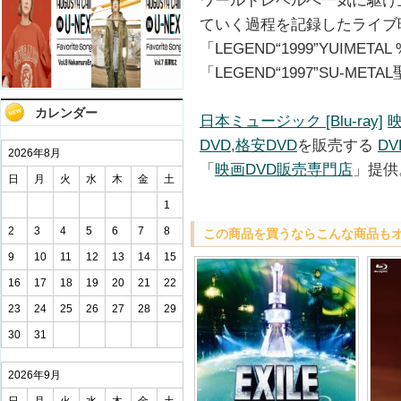
ワールドレベルへ一気に駆け
ていく過程を記録したライブ映
「LEGEND“1999”YUIMET
「LEGEND“1997”SU-ME
カレンダー
日本ミュージック [Blu-ray]
映
DVD
,
格安DVD
を販売する
D
2026年8月
「
映画DVD販売専門店
」提供
日
月
火
水
木
金
土
1
2
3
4
5
6
7
8
この商品を買うならこんな商品も
9
10
11
12
13
14
15
16
17
18
19
20
21
22
23
24
25
26
27
28
29
30
31
2026年9月