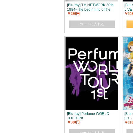
[Blu-ray] TM NETWORK 30th
[Blu
1984~ the beginning of the
LIVE
￥680円
￥15
end
IMP
カートに入れる
[Blu-ray] Perfume WORLD
[Blu
TOUR 1st
μ’s→
￥580円
￥11
201
カートに入れる