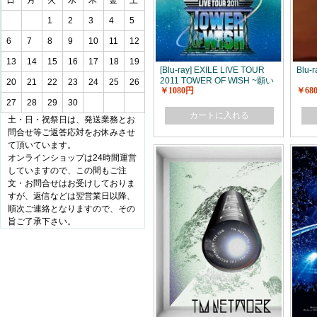
日
月
火
水
木
金
土
1
2
3
4
5
6
7
8
9
10
11
12
13
14
15
16
17
18
19
[Blu-ray] EXILE LIVE TOUR
Blu-r
2011 TOWER OF WISH ~願い
20
21
22
23
24
25
26
￥1080円
￥68
の塔~
27
28
29
30
カートに入れる
土・日・祝祭日は、発送業務とお
問合せ等ご返答応対をお休みさせ
て頂いています。
オンラインショップは24時間運営
していますので、この間もご注
文・お問合せはお受けしておりま
すが、返信などは翌営業日以降、
順次ご連絡となりますので、その
旨ご了承下さい。