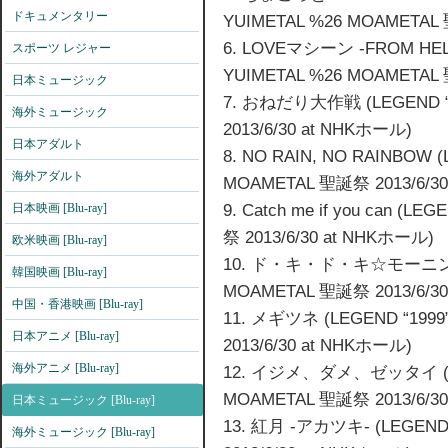
ドキュメンタリー
YUIMETAL %26 MOAMETAL 
6. LOVEマシーン -FROM HELL 
スポーツ レジャー
YUIMETAL %26 MOAMETAL 
日本ミュージック
7. おねだり大作戦 (LEGEND “1
海外ミュージック
2013/6/30 at NHKホール)
日本アダルト
8. NO RAIN, NO RAINBOW (
海外アダルト
MOAMETAL 聖誕祭 2013/6/3
9. Catch me if you can (
日本映画 [Blu-ray]
祭 2013/6/30 at NHKホール)
欧米映画 [Blu-ray]
10. ド・キ・ド・キ☆モーニング (L
韓国映画 [Blu-ray]
MOAMETAL 聖誕祭 2013/6/3
中国・香港映画 [Blu-ray]
11. メギツネ (LEGEND “199
日本アニメ [Blu-ray]
2013/6/30 at NHKホール)
海外アニメ [Blu-ray]
12. イジメ、ダメ、ゼッタイ (LEG
MOAMETAL 聖誕祭 2013/6/3
日本ミュージック [Blu-ray]
13. 紅月 -アカツキ- (LEGEND
海外ミュージック [Blu-ray]