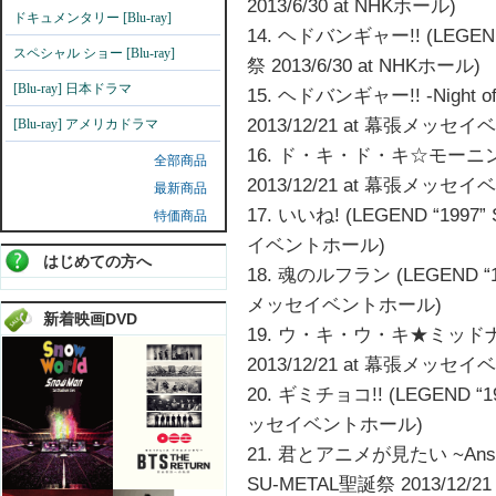
2013/6/30 at NHKホール)
ドキュメンタリー [Blu-ray]
14. ヘドバンギャー!! (LEGEND
スペシャル ショー [Blu-ray]
祭 2013/6/30 at NHKホール)
[Blu-ray] 日本ドラマ
15. ヘドバンギャー!! -Night of
2013/12/21 at 幕張メッセ
[Blu-ray] アメリカドラマ
16. ド・キ・ド・キ☆モーニング (
全部商品
2013/12/21 at 幕張メッセ
最新商品
17. いいね! (LEGEND “1997
特価商品
イベントホール)
はじめての方へ
18. 魂のルフラン (LEGEND “19
メッセイベントホール)
新着映画DVD
19. ウ・キ・ウ・キ★ミッドナイト
2013/12/21 at 幕張メッセ
20. ギミチョコ!! (LEGEND “1
ッセイベントホール)
21. 君とアニメが見たい ~Answer f
SU-METAL聖誕祭 2013/12