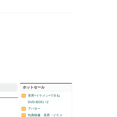
ホットセール
美男<イケメン>ですね
01
DVD-BOX1 +2
アバター
02
特典映像 美男〈イケメ
03