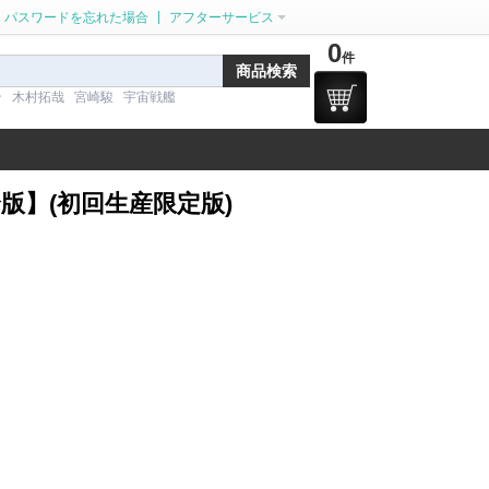
|
パスワードを忘れた場合
アフターサービス
0
件
ン
木村拓哉
宮崎駿
宇宙戦艦
【完全版】(初回生産限定版)