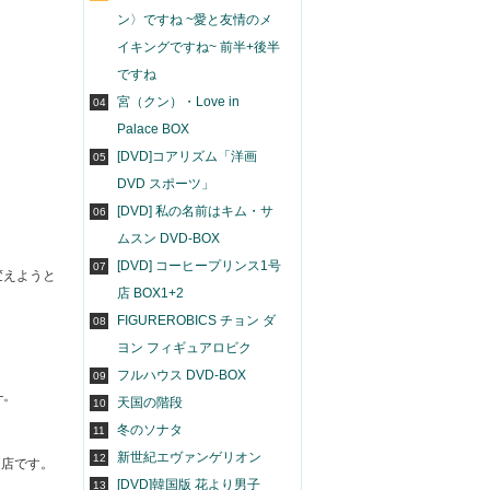
ン〉ですね ~愛と友情のメ
イキングですね~ 前半+後半
ですね
宮（クン）・Love in
04
Palace BOX
[DVD]コアリズム「洋画
05
DVD スポーツ」
[DVD] 私の名前はキム・サ
06
ムスン DVD-BOX
[DVD] コーヒープリンス1号
07
変えようと
店 BOX1+2
FIGUREROBICS チョン ダ
08
ヨン フィギュアロビク
フルハウス DVD-BOX
09
―。
天国の階段
10
冬のソナタ
11
新世紀エヴァンゲリオン
12
門店です。
[DVD]韓国版 花より男子
13