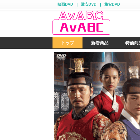
映画DVD
|
激安DVD
|
格安DVD
トップ
新着商品
特価商