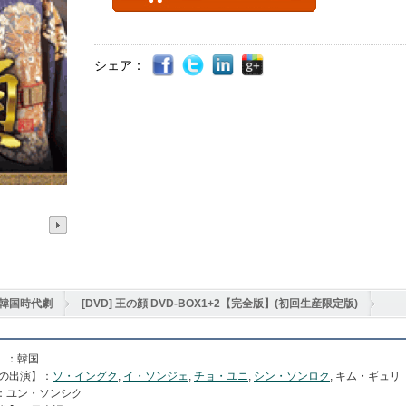
シェア：
韓国時代劇
[DVD] 王の顔 DVD-BOX1+2【完全版】(初回生産限定版)
】：
韓国
の出演】：
ソ・イングク
,
イ・ソンジェ
,
チョ・ユニ
,
シン・ソンロク
,
キム・ギュリ
：ユン・ソンシク