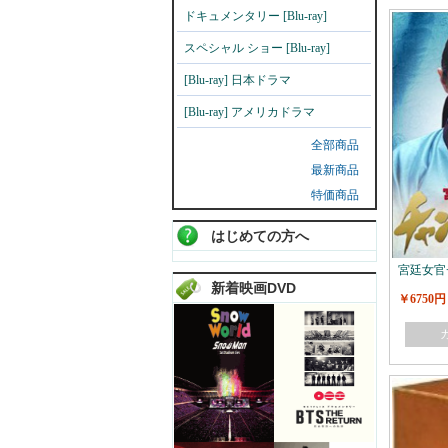
ドキュメンタリー [Blu-ray]
スペシャル ショー [Blu-ray]
[Blu-ray] 日本ドラマ
[Blu-ray] アメリカドラマ
全部商品
最新商品
特価商品
はじめての方へ
宮廷女官
新着映画DVD
￥6750円