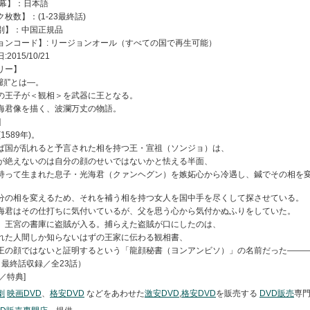
幕】：日本語
ク枚数】：
(1-23
最終話
)
別】：中国正規品
ョンコード】
:
リージョンオール（すべての国で再生可能）
日
:
2015/10/21
リー】
顔”とは―。
の王子が＜観相＞を武器に王となる。
海君像を描く、波瀾万丈の物語。
]
(1589
年
)
。
ば国が乱れると予言された相を持つ王・宣祖（ソンジョ）は、
が絶えないのは自分の顔のせいではないかと怯える半面、
持って生まれた息子・光海君（クァンヘグン）を嫉妬心から冷遇し、鍼でその相を
。
分の相を変えるため、それを補う相を持つ女人を国中手を尽くして探させている。
海君はその仕打ちに気付いているが、父を思う心から気付かぬふりをしていた。
、王宮の書庫に盗賊が入る。捕らえた盗賊が口にしたのは、
れた人間しか知らないはずの王家に伝わる観相書、
王の顔ではないと証明するという「龍顔秘書（ヨンアンビソ）」の名前だった――
～最終話収録／全
23
話）
／特典
]
劇
映画DVD
、
格安DVD
などをあわせた
激安DVD
,
格安DVD
を販売する
DVD販売
専