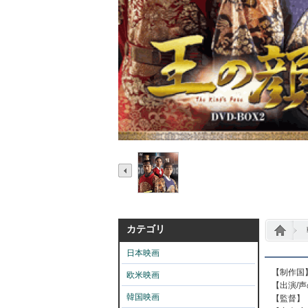
カテゴリ
日本映画
【制作国
欧米映画
【出演
/
声
韓国映画
【監督】