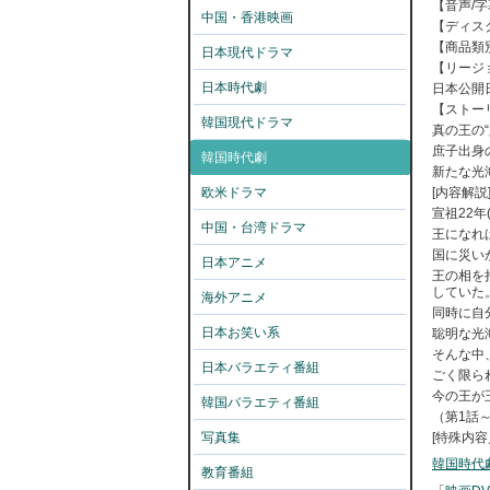
【音声
/
字
中国・香港映画
【ディス
【商品類
日本現代ドラマ
【リージ
日本時代劇
日本公開
【ストー
韓国現代ドラマ
真の王の“
庶子出身
韓国時代劇
新たな光
欧米ドラマ
[
内容解説
宣祖
22
年
中国・台湾ドラマ
王になれ
国に災い
日本アニメ
王の相を
していた
海外アニメ
同時に自
日本お笑い系
聡明な光
そんな中
日本バラエティ番組
ごく限ら
今の王が
韓国バラエティ番組
（第
1
話
写真集
[
特殊内容
韓国時代
教育番組