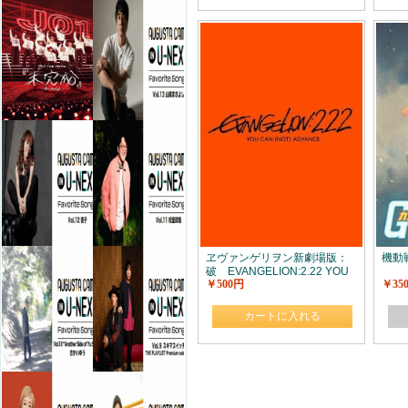
ヱヴァンゲリヲン新劇場版：
機動
破 EVANGELION:2.22 YOU
￥500円
￥35
CAN (NOT) ADVANCE.
カートに入れる