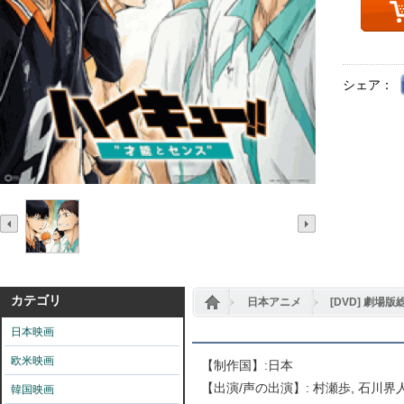
シェア：
カテゴリ
日本アニメ
[DVD] 劇場
日本映画
欧米映画
【制作国】
:
日本
【出演
/
声の出演】
:
村瀬歩
,
石川界
韓国映画