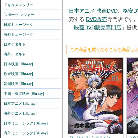
ドキュメンタリー
日本アニメ
映画DVD
、
格安D
スポーツ レジャー
売する
DVD販売
専門店です
日本ミュージック
「
映画DVD販売専門店
」提供
海外ミュージック
日本アダルト
この商品を買うならこんな商品も
海外アダルト
日本映画 [Blu-ray]
欧米映画 [Blu-ray]
韓国映画 [Blu-ray]
中国・香港映画 [Blu-ray]
日本アニメ [Blu-ray]
海外アニメ [Blu-ray]
日本ミュージック [Blu-ray]
海外ミュージック [Blu-ray]
新世紀エヴァンゲリオン
マク