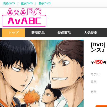
映画DVD
|
激安DVD
|
格安DVD
トップ
新着商品
特価商品
人気特集
[DV
ンス』
450
￥
円
モデル:
重量:
数量