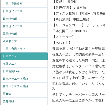
【監督】
:
満仲勧
中国・香港映画
【音声
/
字幕】：日本語
日本現代ドラマ
【ディスク枚数】
:1
枚組
+
【特典映
日本時代劇
【商品類別】
:
中国正規品
【リージョンコード】
:
リージョン
韓国現代ドラマ
日本公開日
: 2018/01/17
韓国時代劇
【ストーリー】
欧米ドラマ
【あらすじ】
春高予選に向けて動き出した烏野高
中国・台湾ドラマ
強化の一環として関東強豪チームと
日本アニメ
変化を求め進化した烏野一同は、迎
海外アニメ
対戦相手は、インターハイ予選で敗
日本お笑い系
序盤から猛攻をしかける烏野だった
徐々に精度を上げる及川のサーブと
日本バラエティ番組
流れは青城に傾いていく。リズムを
韓国バラエティ番組
攻、
写真集
そしてピンチサーバー・山口のサー
因縁の相手に全身全霊をかけて挑む
教育番組