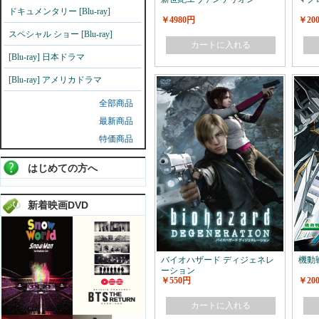
ドキュメンタリー [Blu-ray]
￥4980円
￥20
スペシャル ショー [Blu-ray]
カートに入れる
[Blu-ray] 日本ドラマ
[Blu-ray] アメリカドラマ
全部商品
最新商品
特価商品
はじめての方へ
新着映画DVD
バイオハザード ディジェネレ
機動
ーション
￥550円
￥20
カートに入れる