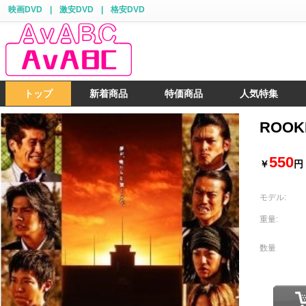
映画DVD
|
激安DVD
|
格安DVD
トップ
新着商品
特価商品
人気特集
ROOK
550
￥
円
モデル:
重量:
数量