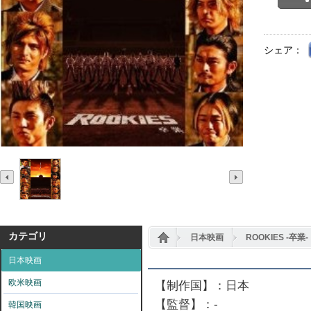
シェア：
カテゴリ
日本映画
ROOKIES -卒業-
日本映画
欧米映画
【制作国】：日本
【監督】：-
韓国映画