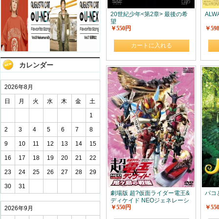
20世紀少年<第2章> 最後の希
ALW
望
￥550円
￥59
カートに入れる
カレンダー
2026年8月
日
月
火
水
木
金
土
1
2
3
4
5
6
7
8
9
10
11
12
13
14
15
16
17
18
19
20
21
22
23
24
25
26
27
28
29
30
31
劇場版 超?仮面ライダー電王&
パコ
ディケイド NEOジェネレーシ
￥550円
￥55
ョンズ 鬼ヶ島の戦艦
2026年9月