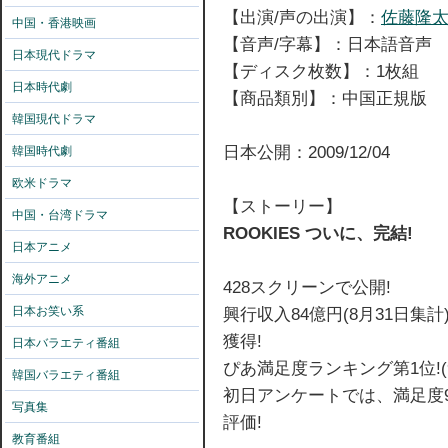
【出演/声の出演】：
佐藤隆
中国・香港映画
【音声/字幕】：日本語音声
日本現代ドラマ
【ディスク枚数】：1枚組
日本時代劇
【商品類別】：中国正規版
韓国現代ドラマ
日本公開：2009/12/04
韓国時代劇
欧米ドラマ
【ストーリー】
中国・台湾ドラマ
ROOKIES ついに、完結!
日本アニメ
海外アニメ
428スクリーンで公開!
日本お笑い系
興行収入84億円(8月31日集
獲得!
日本バラエティ番組
ぴあ満足度ランキング第1位!(9
韓国バラエティ番組
初日アンケートでは、満足度98
写真集
評価!
教育番組