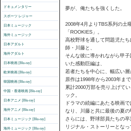
ドキュメンタリー
夢が、俺たちを強くした。
スポーツ レジャー
2008年4月よりTBS系列の
日本ミュージック
「ROOKIES」。
海外ミュージック
高校野球を通して問題児たち
日本アダルト
師・川藤と、
海外アダルト
そんな彼に導かれながら甲子
いた感動巨編は、
日本映画 [Blu-ray]
若者たちを中心に、幅広い層
欧米映画 [Blu-ray]
原作は1998年から2003
韓国映画 [Blu-ray]
累計2000万部を売り上げて
中国・香港映画 [Blu-ray]
ック。
日本アニメ [Blu-ray]
ドラマの続編にあたる映画で
海外アニメ [Blu-ray]
なり、川藤と共に最後の夏の
さらには、野球部員たちの卒
日本ミュージック [Blu-ray]
リジナル・ストーリーとなっ
海外ミュージック [Blu-ray]