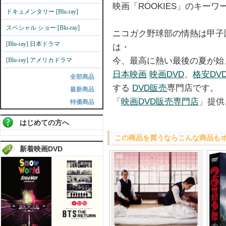
映画「ROOKIES」のキーワ
ドキュメンタリー [Blu-ray]
スペシャル ショー [Blu-ray]
ニコガク野球部の情熱は甲子
[Blu-ray] 日本ドラマ
は・
今、最高に熱い最後の夏が始
[Blu-ray] アメリカドラマ
日本映画
映画DVD
、
格安DV
全部商品
する
DVD販売
専門店です。
最新商品
「
映画DVD販売専門店
」提供
特価商品
はじめての方へ
この商品を買うならこんな商品も
新着映画DVD