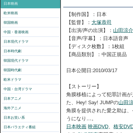
日本映画
欧米映画
【制作国】：日本
【監督】：
大塚恭司
韓国映画
【出演/声の出演】：
山田涼
中国・香港映画
【音声/字幕】：日本語音声
日本現代ドラマ
【ディスク枚数】：1枚組
日本時代劇
【商品類別】：中国正規品
韓国現代ドラマ
日本公開日:2010/03/17
韓国時代劇
欧米ドラマ
【ストーリー】
中国・台湾ドラマ
角膜移植によって犯罪計画が
日本アニメ
た、Hey! Say! JUMPの
山田
海外アニメ
角膜を提供された愛之助は、
日本お笑い系
うになり…。
日本映画
映画DVD
、
格安DV
日本バラエティ番組