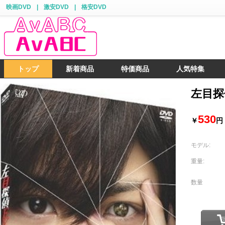
映画DVD
|
激安DVD
|
格安DVD
トップ
新着商品
特価商品
人気特集
左目探
530
￥
円
モデル:
重量:
数量