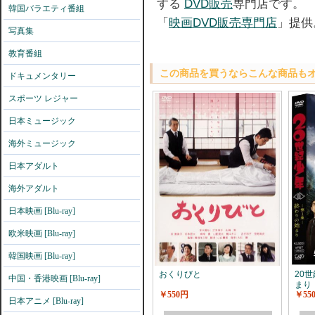
する
DVD販売
専門店です。
韓国バラエティ番組
「
映画DVD販売専門店
」提供
写真集
教育番組
この商品を買うならこんな商品も
ドキュメンタリー
スポーツ レジャー
日本ミュージック
海外ミュージック
日本アダルト
海外アダルト
日本映画 [Blu-ray]
欧米映画 [Blu-ray]
韓国映画 [Blu-ray]
おくりびと
20
中国・香港映画 [Blu-ray]
まり
￥550円
￥55
日本アニメ [Blu-ray]