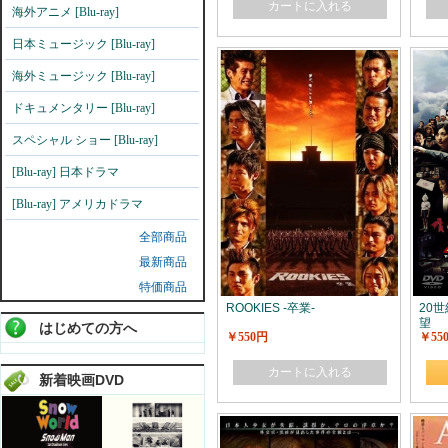
カートに入れる
海外アニメ [Blu-ray]
日本ミュージック [Blu-ray]
海外ミュージック [Blu-ray]
ドキュメンタリー [Blu-ray]
スペシャル ショー [Blu-ray]
[Blu-ray] 日本ドラマ
[Blu-ray] アメリカドラマ
全部商品
最新商品
特価商品
ROOKIES -卒業-
20
望
はじめての方へ
￥550円
￥55
カートに入れる
新着映画DVD